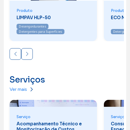
Produto
Produto
LIMPAV HLP-50
ECO MUL
Desengordurantes
Detergentes para Superfícies
Detergentes
Serviços
Ver mais
Serviço
Serviço
Acompanhamento Técnico e
Consult
Monitorização de Custos
Especia