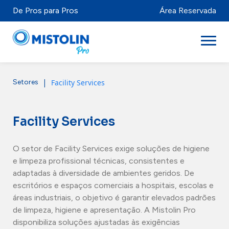
De Pros para Pros
Área Reservada
|
Facility Services
Setores
Setores
Marcas & Produtos
Facility Services
Mistolabs
O setor de Facility Services exige soluções de higiene
Sobre Nós
e limpeza profissional técnicas, consistentes e
adaptadas à diversidade de ambientes geridos. De
Recursos
escritórios e espaços comerciais a hospitais, escolas e
áreas industriais, o objetivo é garantir elevados padrões
de limpeza, higiene e apresentação. A Mistolin Pro
disponibiliza soluções ajustadas às exigências
Distribuidores