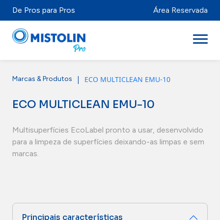
De Pros para Pros
Área Reservada
|
ECO MULTICLEAN EMU-10
Marcas & Produtos
Setores
ECO MULTICLEAN EMU-10
Marcas & Produtos
Mistolabs
Multisuperfícies EcoLabel pronto a usar, desenvolvido
para a limpeza de superfícies deixando-as limpas e sem
Sobre Nós
marcas.
Recursos
Distribuidores
Principais características