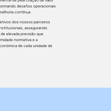
ienta-se pela criação de valor
formando desafios operacionais
elhoria contínua.
tivos dos nossos parceiros
nstitucionais, assegurando
 de elevada precisão que
midade normativa e a
económica de cada unidade de