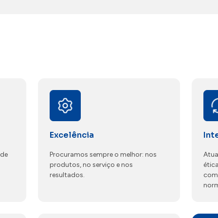
Excelência
Int
 de
Procuramos sempre o melhor: nos
Atua
produtos, no serviço e nos
étic
resultados.
com
norm