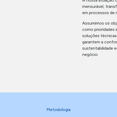
A nossa atuação or
mensurável, trans
em processos de m
Assumimos os obje
como prioridades i
soluções técnicas
garantem a confor
sustentabilidade 
negócio.
Metodologia