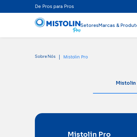
De Pros para Pros
Setores
Marcas & Produt
Setores
|
Mistolin Pro
Sobre Nós
Marcas & Produtos
Mistolabs
Mistolin
Sobre Nós
Recursos
Mistolin Pro