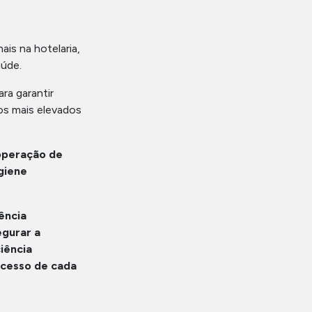
ais na hotelaria,
aúde.
ra garantir
os mais elevados
 operação de
giene
ência
egurar a
iência
ucesso de cada