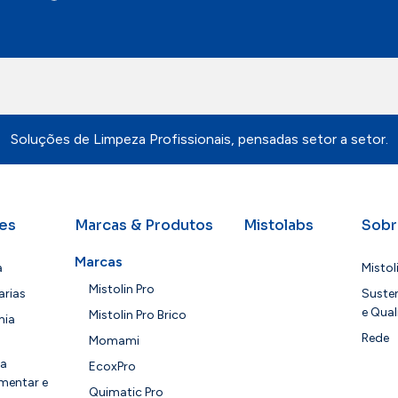
Soluções de Limpeza Profissionais, pensadas setor a setor.
es
Marcas & Produtos
Mistolabs
Sobr
Marcas
a
Mistol
Mistolin Pro
arias
Susten
e Qual
Mistolin Pro Brico
mia
Rede
Momami
ia
EcoxPro
mentar e
Quimatic Pro