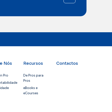
e Nós
Recursos
Contactos
in Pro
De Pros para
Pros
tabilidade
idade
eBooks e
eCourses