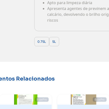
Apto para limpeza diária
Contactos
Apresenta agentes de previnem a
calcário, devolvendo o brilho ori
riscos
0.75L
5L
entos Relacionados
EcoxPro
EcoxPro