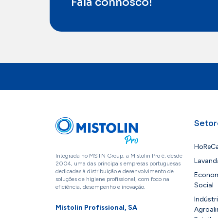
Fala connosco!
Setor
HoReC
Integrada no MSTN Group, a Mistolin Pro é, desde
Lavand
2004, uma das principais empresas portuguesas
dedicadas à distribuição e desenvolvimento de
Econo
soluções de higiene profissional, com foco na
Social
eficiência, desempenho e inovação.
Indústr
Mistolin Profissional, SA
Agroali