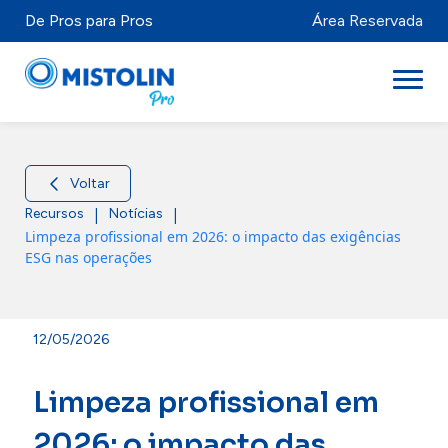
De Pros para Pros
Área Reservada
Setores
Voltar
|
|
Marcas & Produtos
Recursos
Notícias
Limpeza profissional em 2026: o impacto das exigências
ESG nas operações
Mistolabs
Sobre Nós
12/05/2026
Recursos
Limpeza profissional em
Distribuidores
2026: o impacto das