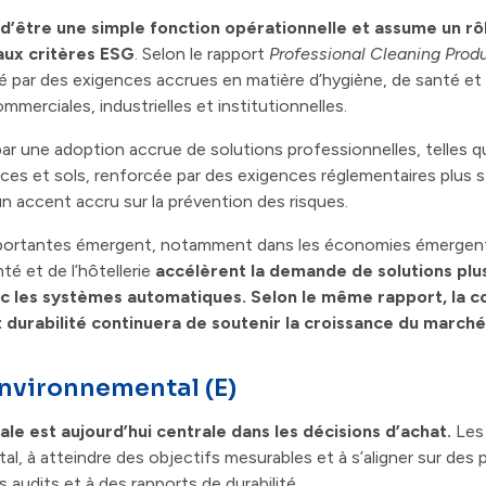
Contacts
d’être une simple fonction opérationnelle et assume un rô
t aux critères ESG
. Selon le rapport
Professional Cleaning Prod
é par des exigences accrues en matière d’hygiène, de santé et d
merciales, industrielles et institutionnelles.
r une adoption accrue de solutions professionnelles, telles 
aces et sols, renforcée par des exigences réglementaires plus st
un accent accru sur la prévention des risques.
importantes émergent, notamment dans les économies émergente
té et de l’hôtellerie
accélèrent la demande de solutions plus
c les systèmes automatiques. Selon le même rapport, la 
 durabilité continuera de soutenir la croissance du marché
 environnemental (E)
 est aujourd’hui centrale dans les décisions d’achat.
Les 
al, à atteindre des objectifs mesurables et à s’aligner sur des 
audits et à des rapports de durabilité.