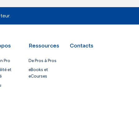
teur.
opos
Ressources
Contacts
in Pro
De Pros à Pros
lité et
eBooks et
é
eCourses
u