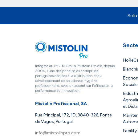
Solu
Secte
HoReC
Intégrée au MSTN Group, Mistolin Pro est, depuis
Blanchi
2004, l'une des principales entreprises
portugaises dédiées à la distribution et au
Économ
développement de solutions d'hygiène
Sociale
professionnelle, avec un accent sur l'efficacité, la
performance et l'innovation.
Industr
Agroali
Mistolin Profissional, SA
et Dist
Rua Principal, 172, 1D, 3840-326, Ponte
Mainten
de Vagos, Portugal
Automo
Facility
info@mistolinpro.com