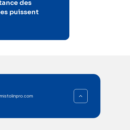
rtance des
les puissent
mistolinpro.com