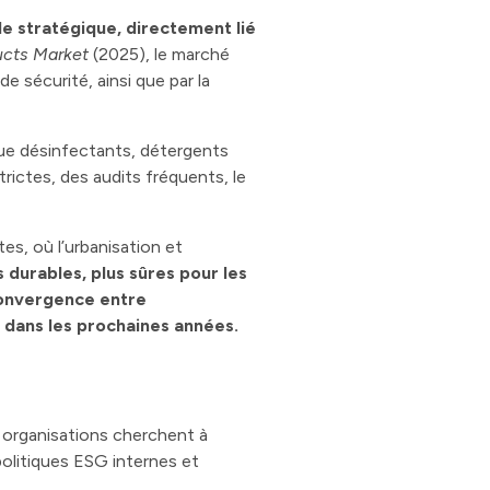
le stratégique, directement lié
ucts Market
(2025), le marché
e sécurité, ainsi que par la
que désinfectants, détergents
rictes, des audits fréquents, le
s, où l’urbanisation et
 durables, plus sûres pour les
convergence entre
 dans les prochaines années.
organisations cherchent à
politiques ESG internes et