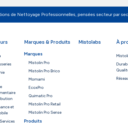
tions de Nettoyage Professionnelles, pensées secteur par sec
urs
Marques & Produits
Mistolabs
À pr
Marques
a
Mistol
Mistolin Pro
sseries
Durabi
Qualit
Mistolin Pro Brico
ie
Résea
Momami
ie
EcoxPro
mentaire
Quimatic Pro
ribution
Mistolin Pro Retail
ance et
Mistolin Pro Sense
bile
Produits
 Services