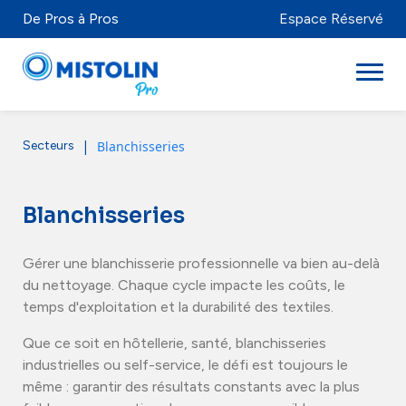
De Pros à Pros
Espace Réservé
|
Blanchisseries
Secteurs
Secteurs
Marques & Produits
Blanchisseries
Mistolabs
Gérer une blanchisserie professionnelle va bien au-delà
À propos
du nettoyage. Chaque cycle impacte les coûts, le
temps d'exploitation et la durabilité des textiles.
Ressources
Que ce soit en hôtellerie, santé, blanchisseries
industrielles ou self-service, le défi est toujours le
même : garantir des résultats constants avec la plus
Distributeurs