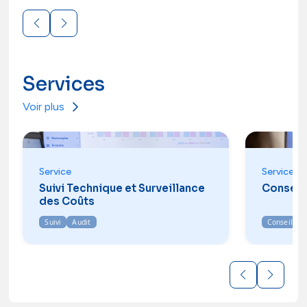
Services
Voir plus
Service
Service
Suivi Technique et Surveillance
Conseil
des Coûts
Suivi
Audit
Conseil