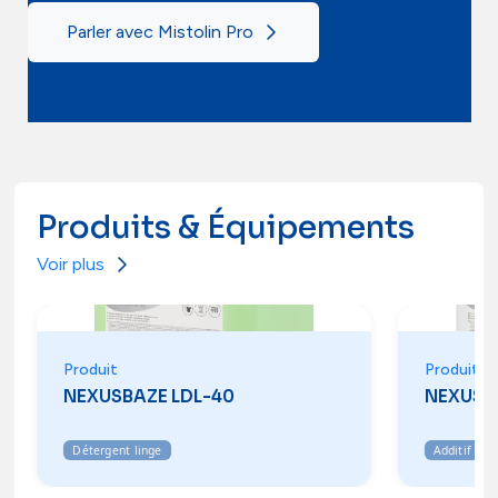
Parler avec Mistolin Pro
Produits & Équipements
Voir plus
Produit
Produit
NEXUSBAZE LDL-40
NEXUS 
Détergent linge
Additif pou