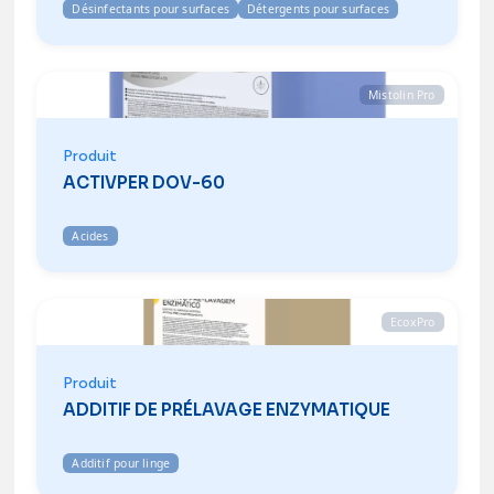
Désinfectants pour surfaces
Détergents pour surfaces
Mistolin Pro
Produit
ACTIVPER DOV-60
Acides
EcoxPro
Produit
ADDITIF DE PRÉLAVAGE ENZYMATIQUE
Additif pour linge