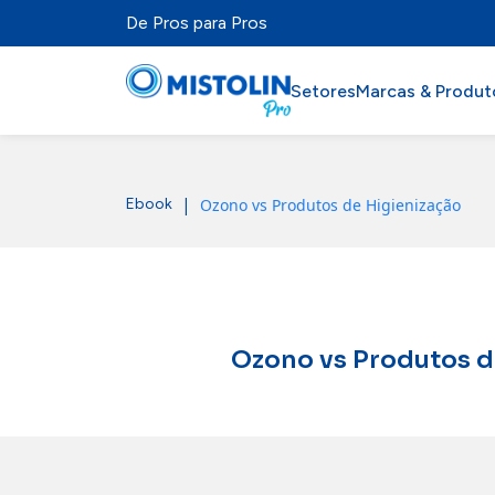
De Pros para Pros
Setores
Marcas & Produt
Setores
|
Ozono vs Produtos de Higienização
Ebook
Marcas & Produtos
Mistolabs
Sobre Nós
Ozono vs Produtos d
Recursos