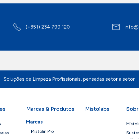
Contactos
(+351) 234 799 120
info@
Soluções de Limpeza Profissionais, pensadas setor a setor.
es
Marcas & Produtos
Mistolabs
Sobr
Marcas
a
Mistol
Mistolin Pro
arias
Susten