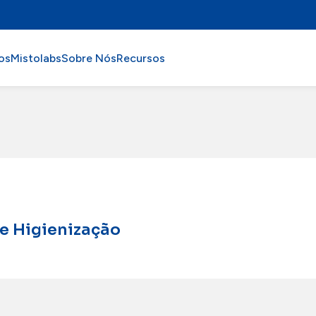
os
Mistolabs
Sobre Nós
Recursos
e Higienização