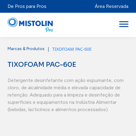
De Pros para Pros
Área Reservada
|
TIXOFOAM PAC-60E
Marcas & Produtos
Setores
TIXOFOAM PAC-60E
Marcas & Produtos
Mistolabs
Detergente desinfetante com ação espumante, com
cloro, de alcalinidade média e elevada capacidade de
Sobre Nós
retenção. Adequado para a limpeza e desinfeção de
superfícies e equipamentos na Indústria Alimentar
Recursos
(bebidas, lacticínios e alimentos processados).
Distribuidores