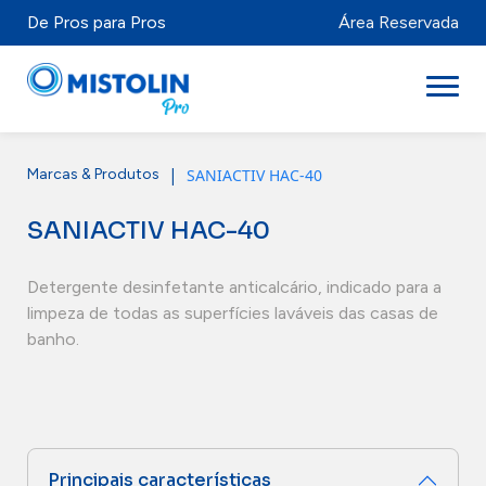
De Pros para Pros
Área Reservada
|
SANIACTIV HAC-40
Marcas & Produtos
Setores
SANIACTIV HAC-40
Marcas & Produtos
Mistolabs
Detergente desinfetante anticalcário, indicado para a
limpeza de todas as superfícies laváveis das casas de
Sobre Nós
banho.
Recursos
Distribuidores
Principais características