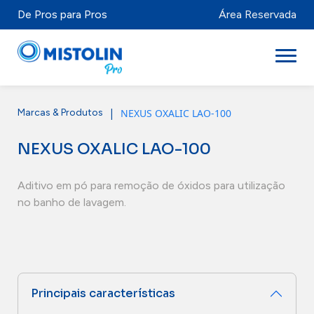
De Pros para Pros
Área Reservada
|
NEXUS OXALIC LAO-100
Marcas & Produtos
Setores
NEXUS OXALIC LAO-100
Marcas & Produtos
Mistolabs
Aditivo em pó para remoção de óxidos para utilização
no banho de lavagem.
Sobre Nós
Recursos
Principais características
Distribuidores