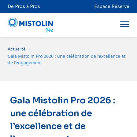
De Pros à Pros
Espace Réservé
|
Actualité
Secteurs
Gala Mistolin Pro 2026 : une célébration de l’excellence et
de l’engagement
Marques & Produits
Mistolabs
À propos
Gala Mistolin Pro 2026 :
Ressources
une célébration de
l’excellence et de
Distributeurs