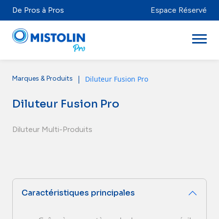
De Pros à Pros
Espace Réservé
|
Diluteur Fusion Pro
Marques & Produits
Secteurs
Diluteur Fusion Pro
Marques & Produits
Mistolabs
Diluteur Multi-Produits
À propos
Ressources
Caractéristiques principales
Distributeurs