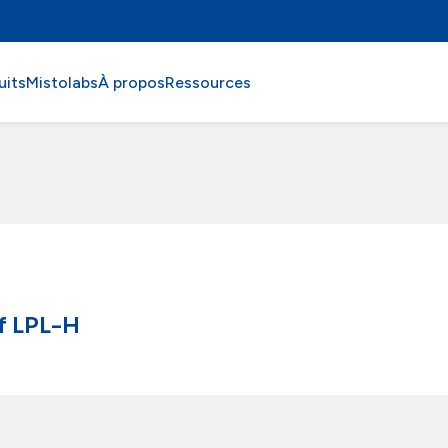
uits
Mistolabs
À propos
Ressources
f LPL-H