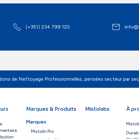
Contacts
(+351) 234 799 120
info@
tions de Nettoyage Professionnelles, pensées secteur par sec
urs
Marques & Produits
Mistolabs
À pr
Marques
ie
Mistol
mentaire
Mistolin Pro
Durabi
ribution