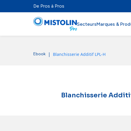
De Pros à Pros
Secteurs
Marques & Prod
Secteurs
|
Blanchisserie Additif LPL-H
Ebook
Marques & Produits
Mistolabs
À propos
Blanchisserie Additi
Ressources