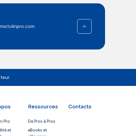
mistolinpro.com
teur.
opos
Ressources
Contacts
in Pro
De Pros à Pros
lité et
eBooks et