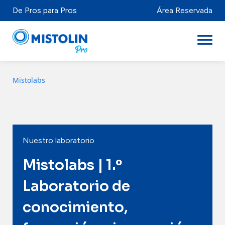
De Pros para Pros
Área Reservada
Mistolabs
Sectores
Marcas y Productos
Mistolabs
Nuestro laboratorio
Sobre Nosotros
Mistolabs | 1.º
Recursos
Laboratorio de
conocimiento,
Distribuidores