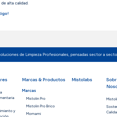
de alta calidad.
tigo!
oluciones de Limpieza Profesionales, pensadas sector a secto
res
Marcas & Productos
Mistolabs
Sobr
Noso
Marcas
ia
mentaria
Mistolin Pro
Mistol
Mistolin Pro Brico
Sosten
imiento y
Calid
Momami
oción