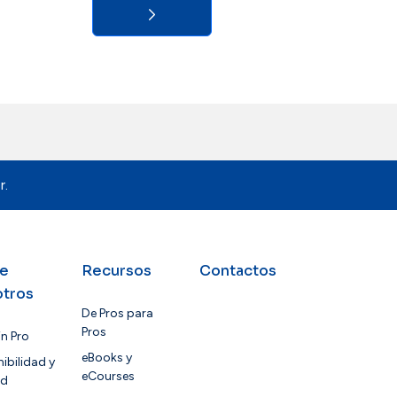
r.
e
Recursos
Contactos
tros
De Pros para
Pros
in Pro
eBooks y
ibilidad y
eCourses
ad