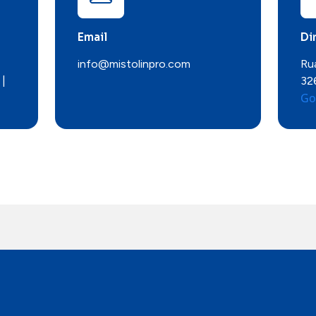
Contactos
Email
Di
info@mistolinpro.com
Rua
 |
32
Go