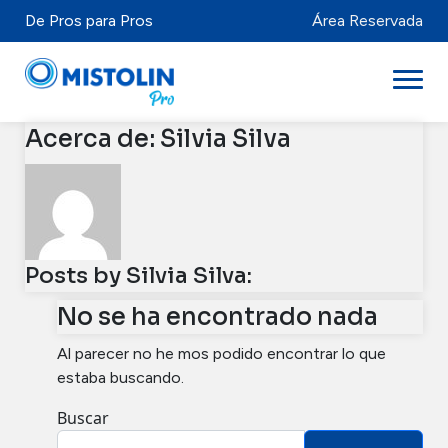
De Pros para Pros
Área Reservada
Acerca de: Silvia Silva
Sectores
Marcas y Productos
Mistolabs
Posts by Silvia Silva:
Sobre Nosotros
No se ha encontrado nada
Al parecer no he mos podido encontrar lo que
Recursos
estaba buscando.
Buscar
Distribuidores