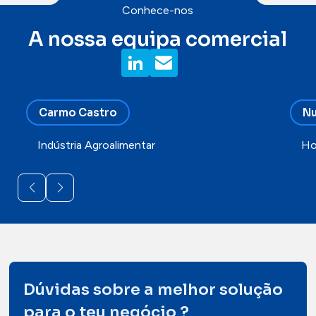
Conhece-nos
A nossa equipa comercial
Carmo Castro
Nu
Indústria Agroalimentar
Ho
Dúvidas sobre a melhor solução
para o teu negócio ?