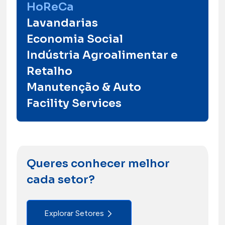
HoReCa
Lavandarias
Economia Social
Indústria Agroalimentar e
Higienização
Saber Mais
Retalho
especializada
P
Manutenção & Auto
que eleva a
c
Facility Services
experiência
e
hoteleira
l
Queres conhecer melhor
cada setor?
Explorar Setores