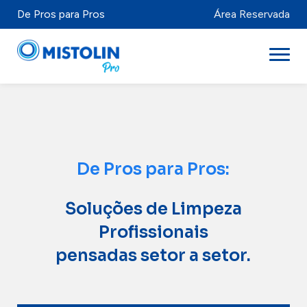
De Pros para Pros
Área Reservada
Setores
Marcas & Produtos
De Pros para Pros:
Mistolabs
Soluções de Limpeza
Sobre Nós
Profissionais
Recursos
pensadas setor a setor.
Distribuidores